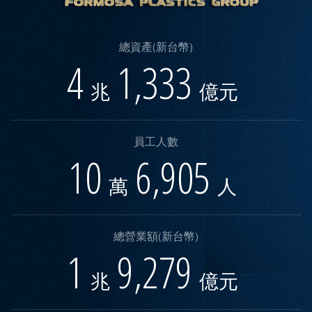
總資產(新台幣)
4
1,333
兆
億元
員工人數
10
6,905
萬
人
總營業額(新台幣)
1
9,279
兆
億元