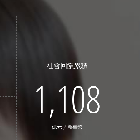
效
社會回饋累積
1,108
建
億元 / 新臺幣