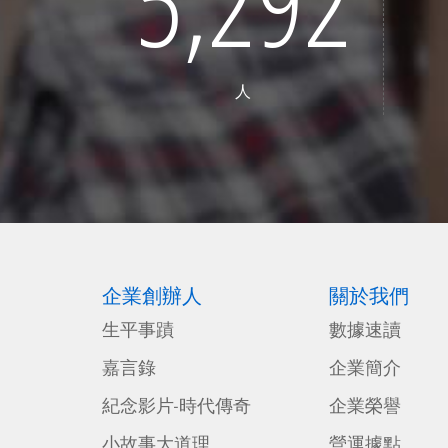
5,292
人
企業創辦人
關於我們
生平事蹟
數據速讀
嘉言錄
企業簡介
紀念影片-時代傳奇
企業榮譽
小故事大道理
營運據點