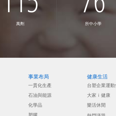
115
76
萬劑
所中小學
事業布局
健康生活
一貫化生產
台塑企業運動
石油與能源
大家ｉ健康
化學品
樂活休閒
塑膠
熱門議題