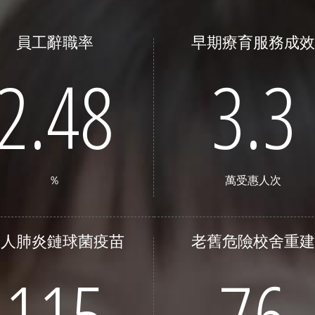
員工辭職率
早期療育服務成
2.48
3.3
%
萬受惠人次
老人肺炎鏈球菌疫苗
老舊危險校舍重