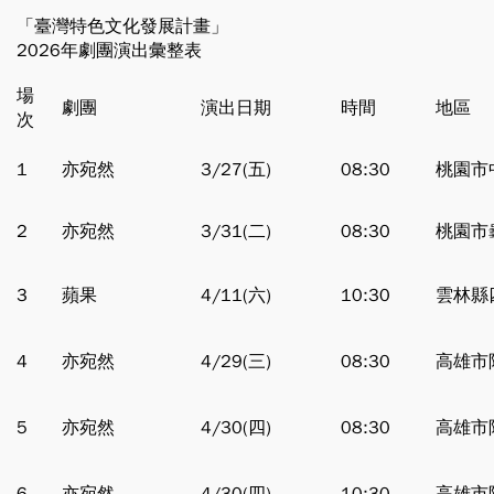
「臺灣特色文化發展計畫」
2026年劇團演出彙整表
場
劇團
演出日期
時間
地區
次
1
亦宛然
3/27(五)
08:30
桃園市
2
亦宛然
3/31(二)
08:30
桃園市
3
蘋果
4/11(六)
10:30
雲林縣
4
亦宛然
4/29(三)
08:30
高雄市
5
亦宛然
4/30(四)
08:30
高雄市