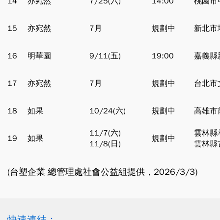
14
亦宛然
7/25(六)
14:00
桃園市
15
亦宛然
7月
規劃中
新北市
16
明華園
9/11(五)
19:00
嘉義縣
17
亦宛然
7月
規劃中
台北市
18
如果
10/24(六)
規劃中
高雄市
11/7(六)
雲林縣
19
如果
規劃中
11/8(日)
雲林縣
(台塑企業 總管理處社會公益組提供，2026/3/3)
快速連結：