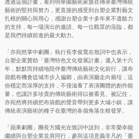
透過這個計畫，看到明華園藝術家族在傳承臺灣傳統
藝術的堅持與努力，更直接的感受到台塑企業對藝文
扎根的關心與用心，感謝台塑企業十多年來不遺餘力
的支持，每一場演出的邀請、每一位觀眾的蒞臨，都
是我們持續前進的最大動力。
「亦宛然掌中劇團」執行長李俊寬在致詞中也表示，
台塑企業贊助「臺灣特色文化發展計畫」邁入第十六
年，默默而持續地陪伴臺灣傳統藝術文化前行，讓布
袋戲有機會從城市步入偏鄉，由表演廳走向廟埕，這
份穩定而深厚的支持，不僅滋養了表演團體的創作能
量，也讓許多珍貴的傳統藝術得以被看見、被記住，
亦宛然將持續把布袋戲的聲音帶到更多大城小鎮，讓
傳統表演藝術的種子在臺灣的各個角落生根發芽。
「蘋果劇團」團長方國光在致詞中說到，非常榮幸能
繼續與台塑企業並肩同行，參與這項意義非凡的「臺