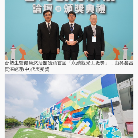
台塑生醫健康悠活館獲頒首屆「永續觀光工廠獎」，由吳鑫昌
資深經理(中)代表受獎