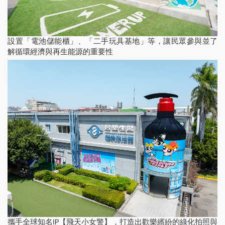
設置「電池儲能櫃」、「二手玩具基地」等，讓民眾參與並了
解循環經濟與再生能源的重要性
攜手全球知名IP【飛天小女警】，打造出歡樂繽紛的綠化拍照與