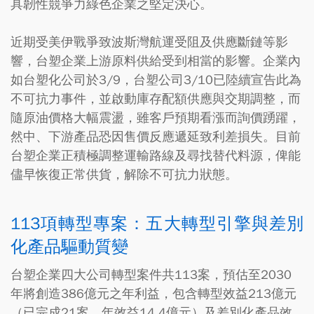
具韌性競爭力綠色企業之堅定決心。
近期受美伊戰爭致波斯灣航運受阻及供應斷鏈等影
響，台塑企業上游原料供給受到相當的影響。企業內
如台塑化公司於3/9，台塑公司3/10已陸續宣告此為
不可抗力事件，並啟動庫存配額供應與交期調整，而
隨原油價格大幅震盪，雖客戶預期看漲而詢價踴躍，
然中、下游產品恐因售價反應遞延致利差損失。目前
台塑企業正積極調整運輸路線及尋找替代料源，俾能
儘早恢復正常供貨，解除不可抗力狀態。
113項轉型專案：五大轉型引擎與差別
化產品驅動質變
台塑企業四大公司轉型案件共113案，預估至2030
年將創造386億元之年利益，包含轉型效益213億元
（已完成21案，年效益14.4億元）及差別化產品效