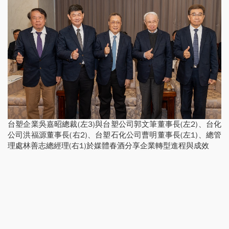
台塑企業吳嘉昭總裁(左3)與台塑公司郭文筆董事長(左2)、台化
公司洪福源董事長(右2)、台塑石化公司曹明董事長(左1)、總管
理處林善志總經理(右1)於媒體春酒分享企業轉型進程與成效