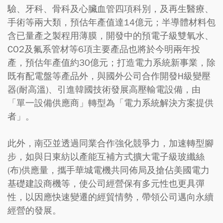
驗、牙科、骨科及心臟血管四項科別，及再生醫療、
手術等兩大類，預估年產值達14億元；半導體材料包
含已量產之製程用薄膜，開發中的預電子級雙氧水、
CO2及氟系管材等6項主要產品也將於今明兩年投
產，預估年產值約30億元；打造電力系統新事業，除
既有配電盤等產品外，與國外公司合作開發H級變壓
器(耐高溫)、引進韓國技術發展高壓輸電設備，由
「單一設備供應商」轉型為「電力系統解決方案提供
者」。
此外，南亞並透過同業合作強化競爭力，加速轉型腳
步，如與日東紡以產能互補方式擴大電子級玻纖絲
(布)供應量，攜手華城電機共同佈局及搶佔美國電力
基礎建設商機等，使公司經營保有多元性也更具彈
性，以因應快速變遷的經貿情勢，帶領公司邁向永續
經營的發展。