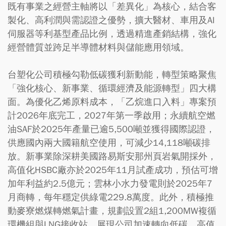
既有事業之經營主軸將以「差異化」為核心，結合客
製化、高利潤與需認證之優勢，擴大醫材、車用及AI
伺服器等利基型產品比例，透過精進產銷結構，強化
經營體質並跨足半導體材料與儲能應用領域。
台塑化公司積極勾勒低碳獲利新動能，轉型策略聚焦
「強化核心、新事業、循環經濟及能源轉型」四大構
面。為優化乙烯原料成本，「乙烷進口入料」專案預
計2026年底完工，2027年第一季啟用；永續航空燃
油SAF於2025年產量已逾5,500噸並獲得國際認證，
供應國內兩大國籍航空使用，可減少14,118噸碳排
放。新事業除深耕美國路易斯安那州頁岩氣開採外，
高值化HSBC廠亦於2025年11月試產成功，預估可增
加年利益約2.5億元；雲林小水力發電則於2025年7
月商轉，每年穩定供綠電229.8萬度。此外，積極推
動麥寮燃煤轉燃氣計畫，規劃設置2組1,200MW複循
環機組與LNG接收站，展現公司加速轉向低碳、高值