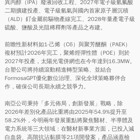
異丙醇（IPA）廢液回收工程、2027年電子級氫氟酸
二期擴建投產、電子級氫氣與國內首家原子層沉積
（ALD）釕金屬前驅物產線完工、2028年量產電子級
硫酸、鹽酸及光阻稀釋劑等產品之布建。
前瞻性新材料如1-己烯（C6）與聚芳醚酮（PAEK）
複材預計2026年完工，聚烯烴彈性體（POE）則於
2027年投產，太陽光電併網也在今年達到16.3MW。
台塑公司將持續滾動精進轉型策略、並結合
FormosaGPT優化數位治理、深化全球策略夥伴合
作，確保公司長期永續之競爭力。
南亞公司秉持「多元佈局，創新發展」戰略，除
2026年差別化產品比重將由2025年54.9%提升至
58.2%外，今明兩年發展重點將聚焦醫材、半導體及
電力系統等三大領域：在醫材新事業方面，已投入減
白血袋、高階抗沾黏膜等21項開發案，產品涵蓋檢