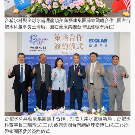
台塑水科與全球水處理龍頭美商藝康集團締結戰略合作 (圖左台
塑水科董事長王瑞瑜、圖右藝康集團台灣總經理塗溥仁)
台塑水科與藝康集團攜手合作，打造工業水處理新局，台塑水
科董事長王瑞瑜(左三)與藝康集團台灣總經理塗溥仁(右三)分別
帶領團隊參與簽約儀式