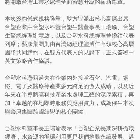
將開啟台灣工業水處理全面智慧升級的嶄新篇章。
本次簽約儀式規格隆重，雙方皆派出核心高層出席。
台塑企業由台塑水科暨台塑生醫董事長王瑞瑜、台塑
生醫總經理劉慧啟，以及台塑水科總經理曾煥鐘代表
列席；藝康集團則由台灣總經理塗溥仁率領核心高層
團隊共同締約，在雙方代表人的見證下，正式簽署中
英文策略合作協議。
台塑水科憑藉過去在企業內外接掌石化、汽電、鋼
鐵、電子及醫療等產業多元跨足的傲人成績，以及近
年來在半導體高科技產業水處理工藝的深厚累積，再
加上卓越的在地即時服務與應用實力，成為催生本次
與藝康集團跨國結盟的核心關鍵。
台塑水科董事長王瑞瑜表示「台塑企業長期深耕循環
經濟，水資源的循環利用更是我們推動永續發展、邁