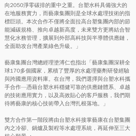
向2050淨零碳排的重中之重。台塑水科具備強大的
在地服務實力，而藝康集團則是全球水處理技術的指
標巨頭。本次合作不僅將全面拉高台塑集團內部的節
能減碳規格、推向卓越新高度，未來雙方更將結合智
慧化水務管理，擴展到外部高科技與半導體供應鏈，
全面助攻台灣產業綠色升級。」
藝康集團台灣總經理塗溥仁也指出「藝康集團深耕全
球170多個國家，累積了豐厚的水處理藥劑研發經驗
與跨國應用資料庫。在台灣，我們選擇與台塑水科攜
手合作—憑藉台塑水科穩健可靠的供應鏈體系、卓越
的技術應用實力，以及高效貼心的客戶服務，我們期
待將藝康的核心技術帶入台灣扎根落地。」
雙方合作第一階段將由台塑水科接掌藝康在台塑集團
內之冷卻、鍋爐及製程等水處理系統，再延伸至三大