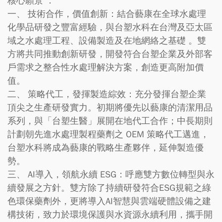
核心願景 ：
一、 技術合作，價值創新：結合藝康在全球水處理
化學品研發之豐富經驗，與台塑水科在台灣及亞太區
域之水處理工程、設備製造及在地網絡之基礎 。雙
方將共同推動創新研發，開發符合台塑企業及外部客
戶需求之整合性水處理解決方案，創造更高附加價
值。
二、 策略代工，發揮製造綜效：充分發揮台塑企業
頂尖之生產研發實力。初期將優先以藝康的清潔用品
系列，與「台塑生醫」展開在地代工合作；中長期則
計劃朝先進水處理製程藥劑之 OEM 策略代工邁進，
台塑水科將成為藝康的戰略生產夥伴，延伸製造優
勢。
三、 AI導入，領航永續 ESG：呼應雙方數位轉型與永
續發展之方針。雙方除了持續研發符合ESG規範之綠
色環保藥劑外，更將導入AI智慧與雲端硬體設備之建
構技術，致力於環境保護與水資源永續利用，攜手開