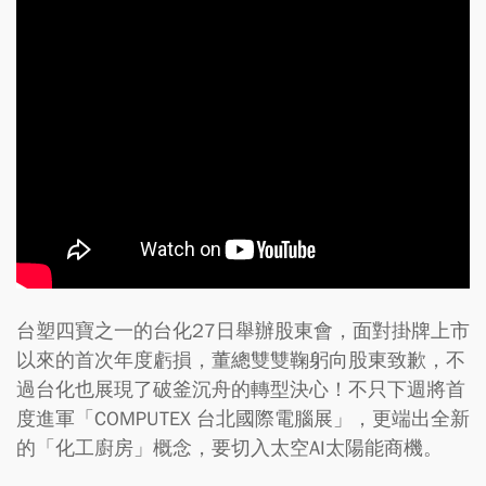
台塑四寶之一的台化27日舉辦股東會，面對掛牌上市
以來的首次年度虧損，董總雙雙鞠躬向股東致歉，不
過台化也展現了破釜沉舟的轉型決心！不只下週將首
度進軍「COMPUTEX 台北國際電腦展」，更端出全新
的「化工廚房」概念，要切入太空AI太陽能商機。