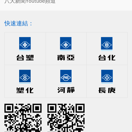
八大新聞Youtube頻道
快速連結：